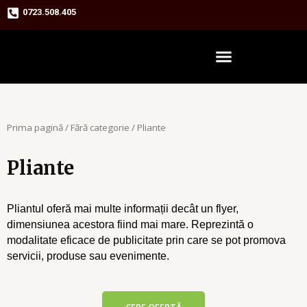
Skip
0723.508.405
to
content
Prima pagină
/
Fără categorie
/ Pliante
Pliante
Pliantul oferă mai multe informații decât un flyer,
dimensiunea acestora fiind mai mare. Reprezintă o
modalitate eficace de publicitate prin care se pot promova
servicii, produse sau evenimente.