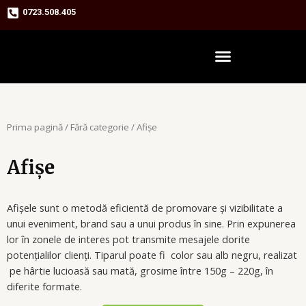
Skip
0723.508.405
to
content
Prima pagină
/
Fără categorie
/ Afișe
Afișe
Afișele sunt o metodă eficientă de promovare și vizibilitate a
unui eveniment, brand sau a unui produs în sine. Prin expunerea
lor în zonele de interes pot transmite mesajele dorite
potențialilor clienți. Tiparul poate fi color sau alb negru, realizat
pe hârtie lucioasă sau mată, grosime între 150g – 220g, în
diferite formate.