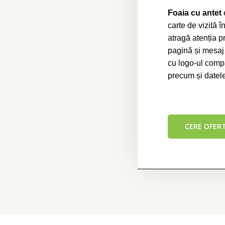
Foaia cu antet
carte de vizită 
atragă atenția pr
pagină și mesaj
cu logo-ul compa
precum și datele
CERE OFER