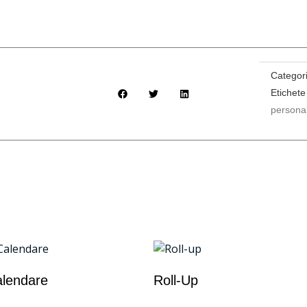
Categor
Etichete
personal
lendare
Roll-Up