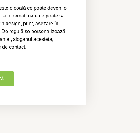
este o coală ce poate deveni o
într-un format mare ce poate să
in design, print, așezare în
.
De regulă se personalizează
niei, sloganul acesteia,
 de contact.
TĂ