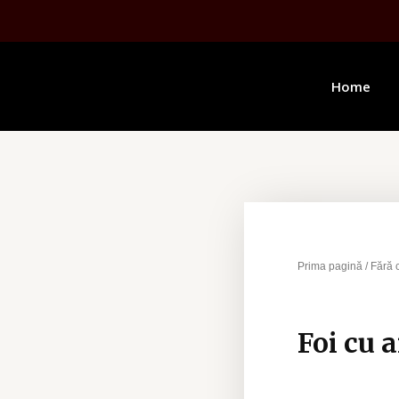
Home
Prima pagină
/
Fără 
Foi cu 