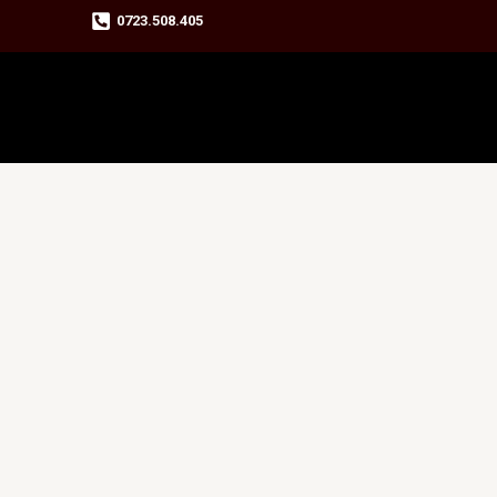
Skip
0723.508.405
to
content