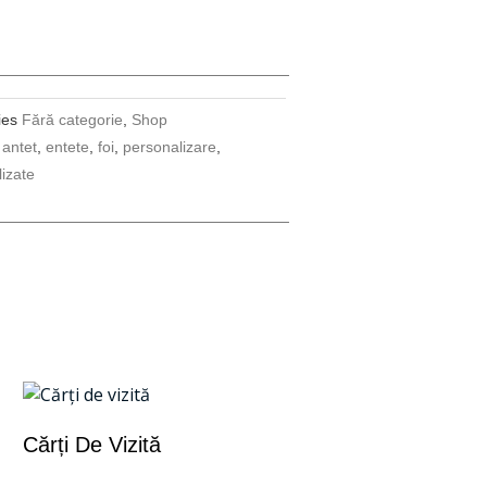
ies
Fără categorie
,
Shop
antet
,
entete
,
foi
,
personalizare
,
izate
Cărți De Vizită