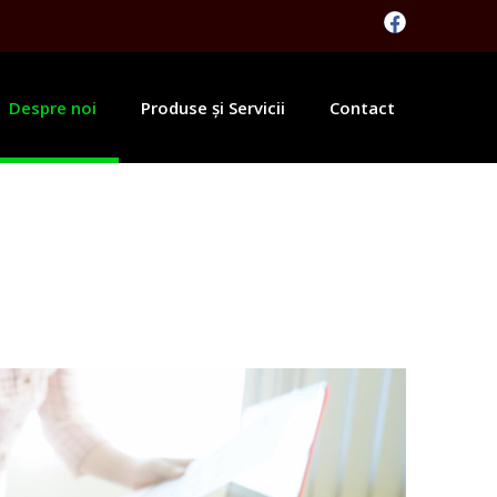
F
a
c
e
b
Despre noi
Produse și Servicii
Contact
o
o
k