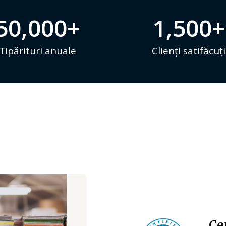
50,000
+
1,500
+
Tipărituri anuale
Clienți satifăcuți
Ce