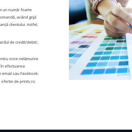
im un număr foarte
e comandă, având grijă
nță clientului. Astfel,
rdul de credit/debit/,
entru orice nelămurire
e în efectuarea
rin email sau Facebook;
 ofertei de prints.ro;