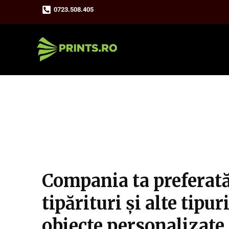
Skip
0723.508.405
to
content
Compania ta preferat
tipărituri și alte tipur
obiecte personalizate