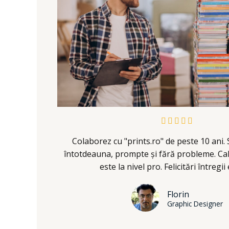
5





/
Colaborez cu "prints.ro" de peste 10 ani. S
5
întotdeauna, prompte și fără probleme. Cali
este la nivel pro. Felicitări întregii
Florin
Graphic Designer