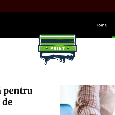
Home
ă pentru
i de