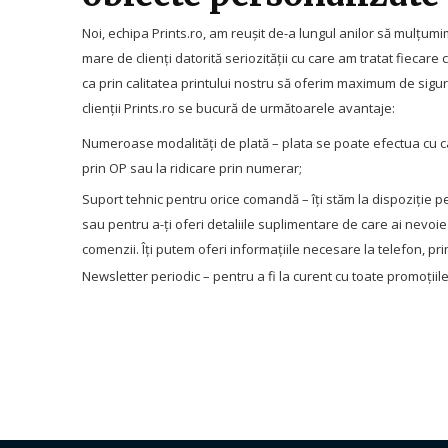
Noi, echipa Prints.ro, am reușit de-a lungul anilor să mulțum
mare de clienți datorită seriozității cu care am tratat fiecar
ca prin calitatea printului nostru să oferim maximum de sigura
clienții Prints.ro se bucură de următoarele avantaje:
Numeroase modalități de plată – plata se poate efectua cu ca
prin OP sau la ridicare prin numerar;​
Suport tehnic pentru orice comandă – îți stăm la dispoziție p
sau pentru a-ți oferi detaliile suplimentare de care ai nevoi
comenzii. Îți putem oferi informațiile necesare la telefon, p
Newsletter periodic – pentru a fi la curent cu toate promoțiile