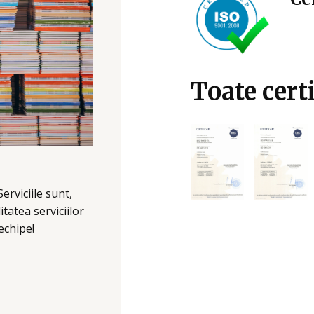
Toate certi
erviciile sunt,
tatea serviciilor
 echipe!