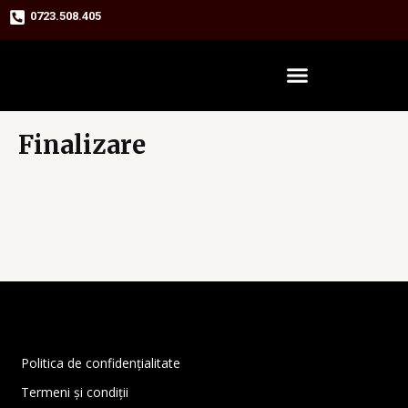
Skip
0723.508.405
to
content
Finalizare
Politica de confidențialitate
Termeni și condiții